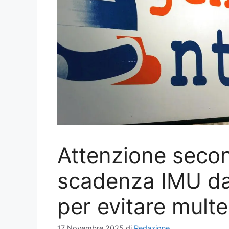
Attenzione secon
scadenza IMU da
per evitare multe
17 Novembre 2025
di
Redazione