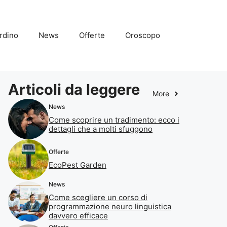
rdino
News
Offerte
Oroscopo
Articoli da leggere
More
News
Come scoprire un tradimento: ecco i
dettagli che a molti sfuggono
Offerte
EcoPest Garden
News
Come scegliere un corso di
programmazione neuro linguistica
davvero efficace